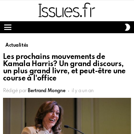
S
S
Menu
Actualités
Les prochains mouvements de
Kamala Harris? Un grand discours,
un plus grand livre, et peut-être une
course à l'office
Rédigé par
Bertrand Mongne
il y a un an