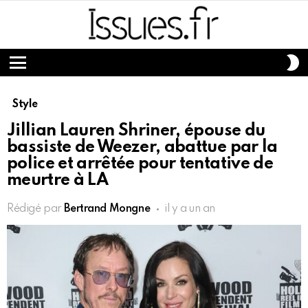
S
S
Menu
Style
Jillian Lauren Shriner, épouse du
bassiste de Weezer, abattue par la
police et arrêtée pour tentative de
meurtre à LA
Rédigé par
Bertrand Mongne
il y a un an