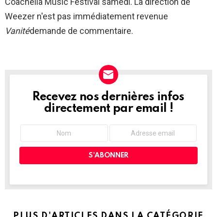
Coachella Music Festival samedi. La direction de
Weezer n'est pas immédiatement revenue
Vanité
demande de commentaire.
Recevez nos dernières infos
NEWSLETTER
directement par email !
PLUS D'ARTICLES DANS LA CATÉGORIE