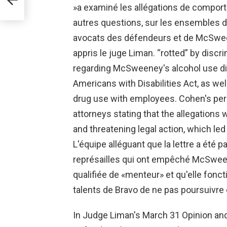
»a examiné les allégations de comport
autres questions, sur les ensembles d
avocats des défendeurs et de McSwe
appris le juge Liman. “rotted” by discr
regarding McSweeney's alcohol use dis
Americans with Disabilities Act, as we
drug use with employees. Cohen's per
attorneys stating that the allegations 
and threatening legal action, which le
L'équipe alléguant que la lettre a été 
représailles qui ont empêché McSween
qualifiée de «menteur» et qu'elle fon
talents de Bravo de ne pas poursuivre d
In Judge Liman's March 31 Opinion and 