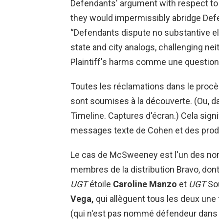
Defendants' argument with respect to Pl
they would impermissibly abridge Defe
“Defendants dispute no substantive ele
state and city analogs, challenging neit
Plaintiff's harms comme une question de
Toutes les réclamations dans le proc
sont soumises à la découverte. (Ou, da
Timeline. Captures d'écran.) Cela sign
messages texte de Cohen et des produ
Le cas de McSweeney est l'un des no
membres de la distribution Bravo, dont
UGT
étoile
Caroline Manzo
et
UGT
Sou
Vega,
qui allèguent tous les deux une 
(qui n'est pas nommé défendeur dans 