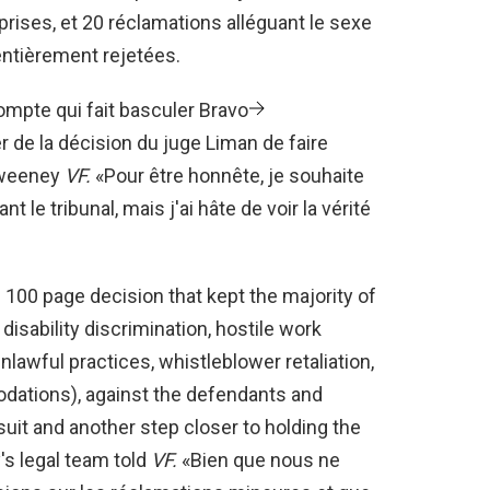
rises, et 20 réclamations alléguant le sexe
 entièrement rejetées.
mpte qui fait basculer Bravo
er de la décision du juge Liman de faire
cSweeney
VF.
«Pour être honnête, je souhaite
t le tribunal, mais j'ai hâte de voir la vérité
s 100 page decision that kept the majority of
 disability discrimination, hostile work
nlawful practices, whistleblower retaliation,
dations), against the defendants and
wsuit and another step closer to holding the
s legal team told
VF.
«Bien que nous ne