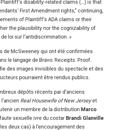
aintiff's disability-related claims (…) is that
ndants' First Amendment rights,” continuing,
ments of Plaintiff's ADA claims or their
her the plausibility nor the cognizability of
 loi sur l'antidiscrimination. »
ès de McSweeney qui ont été confirmées
ns le langage de Bravo: Receipts. Proof.
ifie des images invisibles du spectacle et des
cteurs pourraient être rendus publics.
mbreux dépôts récents par d'anciens
 l'ancien
Real Housewife of New Jersey
et
tenir un membre de la distribution
Marco
faute sexuelle ivre du costar
Brandi Glanville
les deux cas) à l'encouragement des