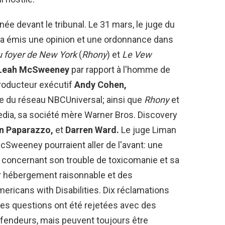
ée devant le tribunal. Le 31 mars, le juge du
a émis une opinion et une ordonnance dans
 foyer de New York
(
Rhony
) et
Le Vew
Leah McSweeney
par rapport à l'homme de
oducteur exécutif
Andy Cohen,
e du réseau NBCUniversal; ainsi que
Rhony
et
dia, sa société mère Warner Bros. Discovery
n Paparazzo,
et
Darren Ward.
Le juge Liman
McSweeney pourraient aller de l'avant: une
le concernant son trouble de toxicomanie et sa
r hébergement raisonnable et des
Americans with Disabilities. Dix réclamations
s questions ont été rejetées avec des
éfendeurs, mais peuvent toujours être