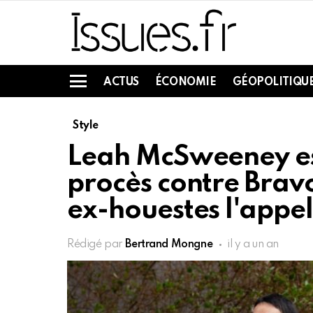
ACTUS
ÉCONOMIE
GÉOPOLITIQU
Menu
Style
Leah McSweeney es
procès contre Bravo
ex-houestes l'appel
Rédigé par
Bertrand Mongne
il y a un an