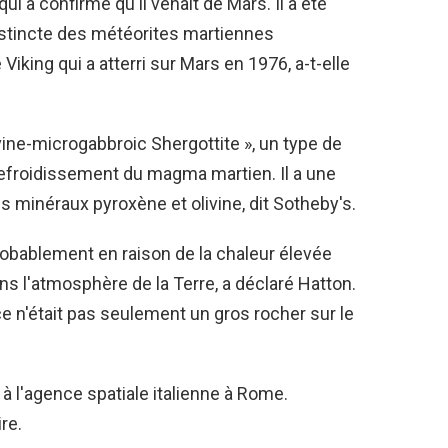
ui a confirmé qu'il venait de Mars. Il a été
stincte des météorites martiennes
iking qui a atterri sur Mars en 1976, a-t-elle
ivine-microgabbroic Shergottite », un type de
refroidissement du magma martien. Il a une
es minéraux pyroxène et olivine, dit Sotheby's.
robablement en raison de la chaleur élevée
ans l'atmosphère de la Terre, a déclaré Hatton.
ce n'était pas seulement un gros rocher sur le
à l'agence spatiale italienne à Rome.
re.