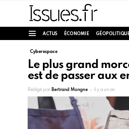
ACTUS
ÉCONOMIE
GÉOPOLITIQU
Menu
Cyberespace
Le plus grand morc
est de passer aux 
Rédigé par
Bertrand Mongne
il y a un an