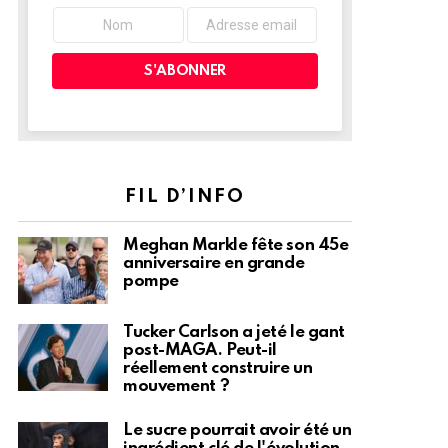
FIL D’INFO
Meghan Markle fête son 45e
anniversaire en grande
pompe
Tucker Carlson a jeté le gant
post-MAGA. Peut-il
réellement construire un
mouvement ?
Le sucre pourrait avoir été un