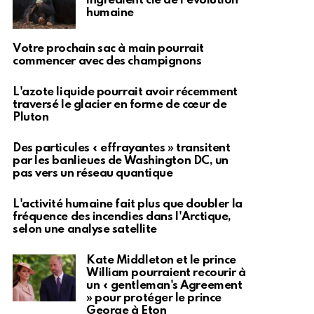
ingrédient clé de l'évolution
humaine
Votre prochain sac à main pourrait
commencer avec des champignons
L'azote liquide pourrait avoir récemment
traversé le glacier en forme de cœur de
Pluton
Des particules « effrayantes » transitent
par les banlieues de Washington DC, un
pas vers un réseau quantique
L'activité humaine fait plus que doubler la
fréquence des incendies dans l'Arctique,
selon une analyse satellite
Kate Middleton et le prince
William pourraient recourir à
un « gentleman's Agreement
» pour protéger le prince
George à Eton