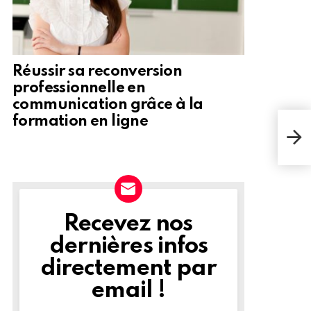
Réussir sa reconversion
professionnelle en
communication grâce à la
Les 
formation en ligne
dans
démo
com
Recevez nos
NEWSLETTER
dernières infos
directement par
email !