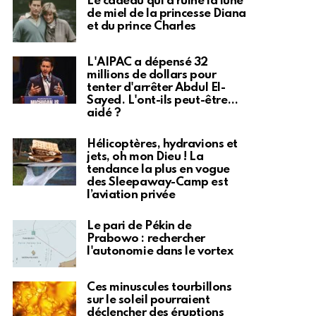
Le cadeau qui a ruiné la lune
de miel de la princesse Diana
et du prince Charles
L'AIPAC a dépensé 32
millions de dollars pour
tenter d'arrêter Abdul El-
Sayed. L'ont-ils peut-être…
aidé ?
Hélicoptères, hydravions et
jets, oh mon Dieu ! La
tendance la plus en vogue
des Sleepaway-Camp est
l’aviation privée
Le pari de Pékin de
Prabowo : rechercher
l'autonomie dans le vortex
Ces minuscules tourbillons
sur le soleil pourraient
déclencher des éruptions