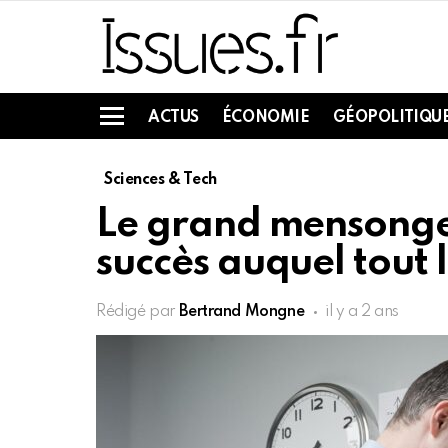
ACTUS
ÉCONOMIE
GÉOPOLITIQU
Menu
Sciences & Tech
Le grand mensonge s
succès auquel tout 
Rédigé par
Bertrand Mongne
il y a 2 ans