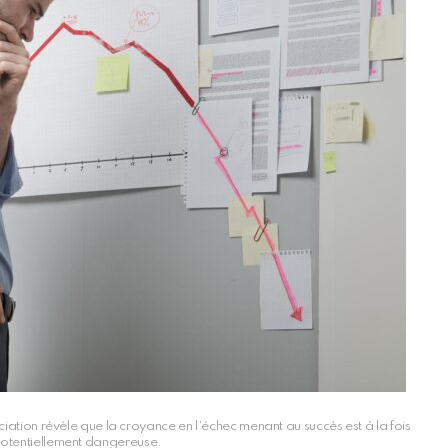
tion révèle que la croyance en l’échec menant au succès est à la fois
otentiellement dangereuse.