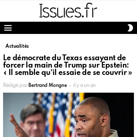
S
S
Menu
Actualités
Le démocrate du Texas essayant de
forcer la main de Trump sur Epstein:
« Il semble qu'il essaie de se couvrir »
Rédigé par
Bertrand Mongne
il y a un an