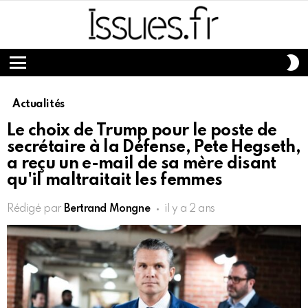
S
S
Menu
Actualités
Le choix de Trump pour le poste de
secrétaire à la Défense, Pete Hegseth,
a reçu un e-mail de sa mère disant
qu'il maltraitait les femmes
Rédigé par
Bertrand Mongne
il y a 2 ans