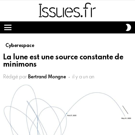
S
S
Menu
Cyberespace
La lune est une source constante de
minimons
Rédigé par
Bertrand Mongne
il y a un an