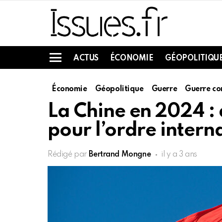
ACTUS
ÉCONOMIE
GÉOPOLITIQU
Menu
Économie
Géopolitique
Guerre
Guerre c
La Chine en 2024 :
pour l’ordre intern
Rédigé par
Bertrand Mongne
il y a 3 ans