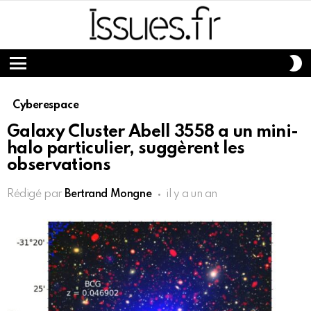
S
S
Menu
Cyberespace
Galaxy Cluster Abell 3558 a un mini-
halo particulier, suggèrent les
observations
Rédigé par
Bertrand Mongne
il y a un an