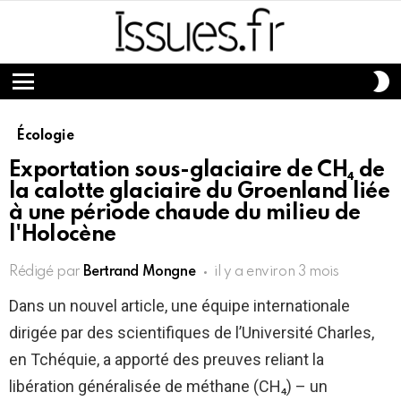
S
S
Menu
Écologie
Exportation sous-glaciaire de CH₄ de
la calotte glaciaire du Groenland liée
à une période chaude du milieu de
l'Holocène
Rédigé par
Bertrand Mongne
il y a environ 3 mois
Dans un nouvel article, une équipe internationale
dirigée par des scientifiques de l’Université Charles,
en Tchéquie, a apporté des preuves reliant la
libération généralisée de méthane (CH₄) – un