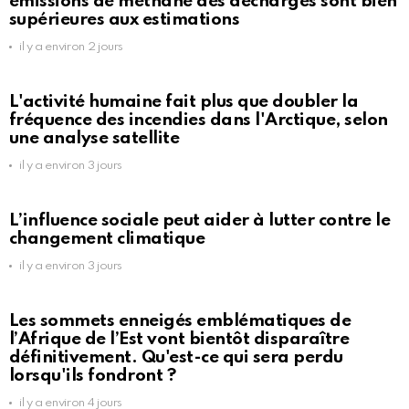
émissions de méthane des décharges sont bien
supérieures aux estimations
il y a environ 2 jours
L'activité humaine fait plus que doubler la
fréquence des incendies dans l'Arctique, selon
une analyse satellite
il y a environ 3 jours
L’influence sociale peut aider à lutter contre le
changement climatique
il y a environ 3 jours
Les sommets enneigés emblématiques de
l’Afrique de l’Est vont bientôt disparaître
définitivement. Qu'est-ce qui sera perdu
lorsqu'ils fondront ?
il y a environ 4 jours