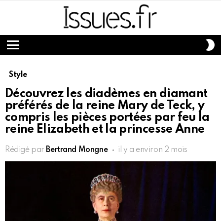
S
S
Menu
Style
Découvrez les diadèmes en diamant
préférés de la reine Mary de Teck, y
compris les pièces portées par feu la
reine Elizabeth et la princesse Anne
Rédigé par
Bertrand Mongne
il y a environ 2 mois