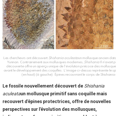
Les chercheurs ont découvert
Shishania aculeata
un mollusque ancien data
Yunnan. Contrairement aux mollusques modernes,
Shishania
Il n'avait 
découverte offre un aperçu unique de l'évolution précoce des mollusque
avant le développement des coquilles. L'image ci-dessus représente le 
(en haut) (à gauche). Épines recouvrant le corps de Shishania
Le fossile nouvellement découvert de
Shishania
aculeata
un mollusque primitif sans coquille mais
recouvert d'épines protectrices, offre de nouvelles
perspectives sur l'évolution des mollusques,