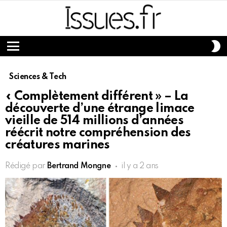
S
S
Menu
Sciences & Tech
« Complètement différent » – La
découverte d’une étrange limace
vieille de 514 millions d’années
réécrit notre compréhension des
créatures marines
Rédigé par
Bertrand Mongne
il y a 2 ans