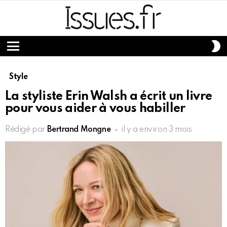
S
S
Menu
Style
La styliste Erin Walsh a écrit un livre
pour vous aider à vous habiller
Rédigé par
Bertrand Mongne
il y a environ 3 mois