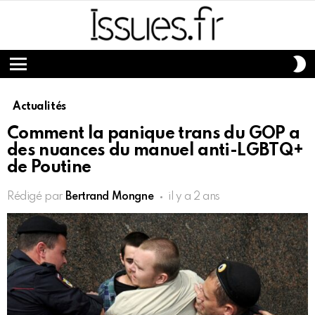
S
S
Menu
Actualités
Comment la panique trans du GOP a
des nuances du manuel anti-LGBTQ+
de Poutine
Rédigé par
Bertrand Mongne
il y a 2 ans