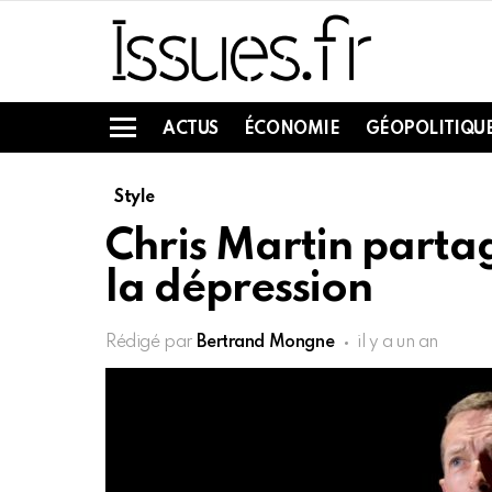
ACTUS
ÉCONOMIE
GÉOPOLITIQU
Menu
Style
Chris Martin partag
la dépression
Rédigé par
Bertrand Mongne
il y a un an