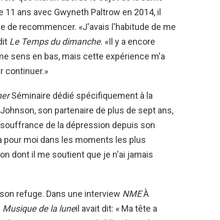
e 11 ans avec Gwyneth Paltrow en 2014, il
ficile de recommencer. «J'avais l'habitude de me
dit
Le
Temps du dimanche
. «Il y a encore
e me sens en bas, mais cette expérience m'a
 continuer.»
ner
Séminaire dédié spécifiquement à la
a Johnson, son partenaire de plus de sept ans,
 la souffrance de la dépression depuis son
 là pour moi dans les moments les plus
açon dont il me soutient que je n'ai jamais
é son refuge. Dans une interview
NME
À
m
Musique de la lune
il avait dit: « Ma tête a