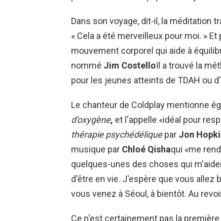
Dans son voyage, dit-il, la méditation
« Cela a été merveilleux pour moi. » Et 
mouvement corporel qui aide à équilibre
nommé
Jim Costello
Il a trouvé la mét
pour les jeunes atteints de TDAH ou d
Le chanteur de Coldplay mentionne éga
d'oxygène
,
et l'appelle «idéal pour re
thérapie psychédélique
par
Jon Hopki
musique par
Chloé Qisha
qui «me rend
quelques-unes des choses qui m'aiden
d'être en vie. J'espère que vous allez
vous venez à Séoul, à bientôt. Au revoir
Ce n'est certainement pas la première 