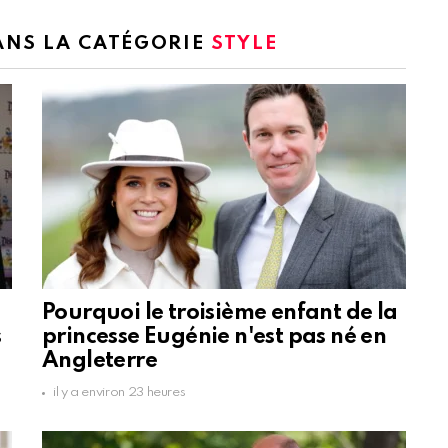
DANS LA CATÉGORIE
STYLE
u
Pourquoi le troisième enfant de la
s
princesse Eugénie n'est pas né en
Angleterre
il y a environ 23 heures