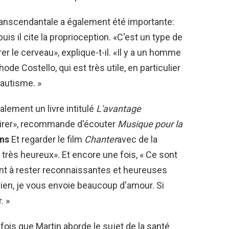
 transcendantale a également été importante:
puis il cite la proprioception. «C'est un type de
r le cerveau», explique-t-il. «Il y a un homme
hode Costello, qui est très utile, en particulier
'autisme. »
lement un livre intitulé
L'avantage
spirer», recommande d'écouter
Musique pour la
ns
Et regarder le film
Chanter
avec de la
 très heureux». Et encore une fois, « Ce sont
t à rester reconnaissantes et heureuses
 bien, je vous envoie beaucoup d'amour. Si
. »
fois que Martin aborde le sujet de la santé