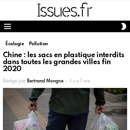
S
S
Menu
Écologie
Pollution
Chine : les sacs en plastique interdits
dans toutes les grandes villes fin
2020
Rédigé par
Bertrand Mongne
il y a 7 ans