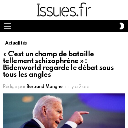
S
S
Menu
Actualités
« C'est un champ de bataille
tellement schizophrène » :
Bidenworld regarde le débat sous
tous les angles
Rédigé par
Bertrand Mongne
il y a 2 ans