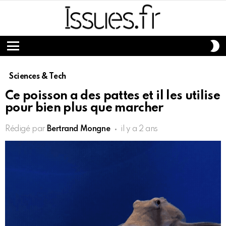
S
S
Menu
Sciences & Tech
Ce poisson a des pattes et il les utilise
pour bien plus que marcher
Rédigé par
Bertrand Mongne
il y a 2 ans