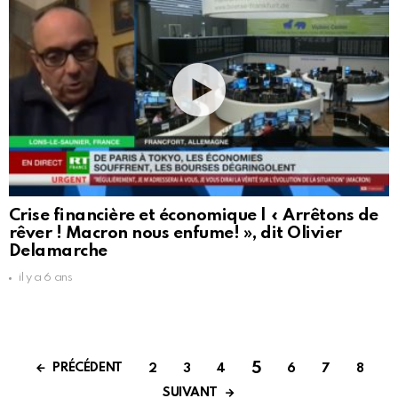
Crise financière et économique | « Arrêtons de
rêver ! Macron nous enfume! », dit Olivier
Delamarche
il y a 6 ans
5
PRÉCÉDENT
2
3
4
6
7
8
SUIVANT