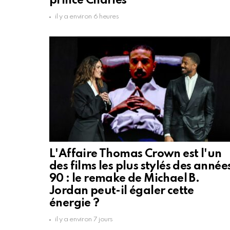
prince Charles
il y a environ 6 heures
L'Affaire Thomas Crown est l'un
des films les plus stylés des année
90 : le remake de Michael B.
Jordan peut-il égaler cette
énergie ?
il y a environ 7 jours