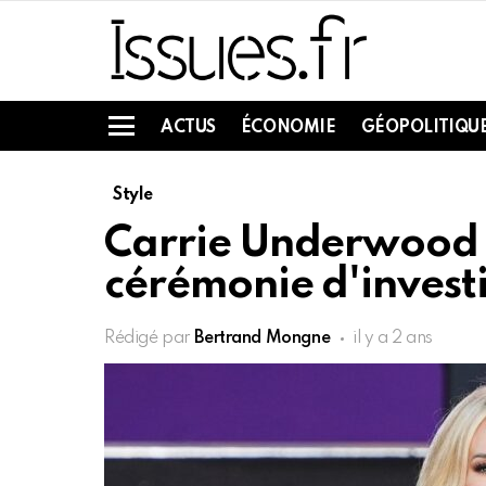
ACTUS
ÉCONOMIE
GÉOPOLITIQU
Menu
Style
Carrie Underwood s
cérémonie d'invest
Rédigé par
Bertrand Mongne
il y a 2 ans