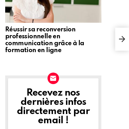
Réussir sa reconversion
Le j
professionnelle en
nouv
communication grâce à la
géop
formation en ligne
Recevez nos
NEWSLETTER
dernières infos
directement par
email !