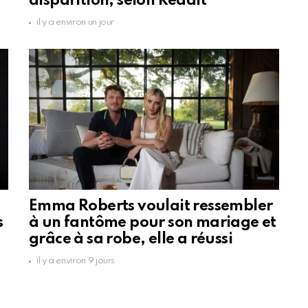
disparition, selon Reddit
il y a environ un jour
Emma Roberts voulait ressembler
s
à un fantôme pour son mariage et
grâce à sa robe, elle a réussi
il y a environ 9 jours