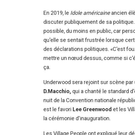
En 2019, le
Idole américaine
ancien élè
discuter publiquement de sa politique. «
possible, du moins en public, car perso
qu'elle se sentait frustrée lorsque c
des déclarations politiques. «C'est fo
mettre un nœud dessus, comme si c'éta
ça.
Underwood sera rejoint sur scène par
D.Macchio,
qui a chanté le standard d
nuit de la Convention nationale républ
est le favori
Lee Greenwood
et les Vi
la cérémonie d'inauguration.
Les Village People ont expliqué leur 