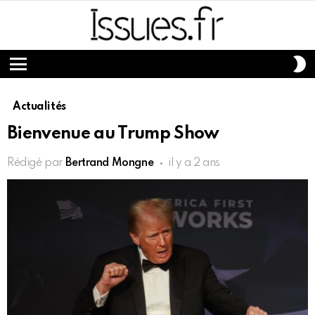
S
S
Menu
Actualités
Bienvenue au Trump Show
Rédigé par
Bertrand Mongne
il y a 2 ans