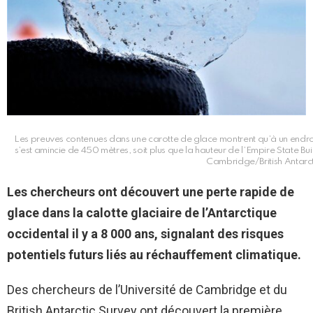
Les preuves contenues dans une carotte de glace montrent qu’à un endroit
s’est amincie de 450 mètres, soit plus que la hauteur de l’Empire State Bu
Cambridge/British Antarct
Les chercheurs ont découvert une perte rapide de
glace dans la calotte glaciaire de l’Antarctique
occidental il y a 8 000 ans, signalant des risques
potentiels futurs liés au réchauffement climatique.
Des chercheurs de l’Université de Cambridge et du
British Antarctic Survey ont découvert la première