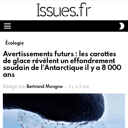
S
S
Menu
Écologie
Avertissements futurs : les carottes
de glace révèlent un effondrement
soudain de l’Antarctique il y a 8 000
ans
Rédigé par
Bertrand Mongne
il y a 3 ans