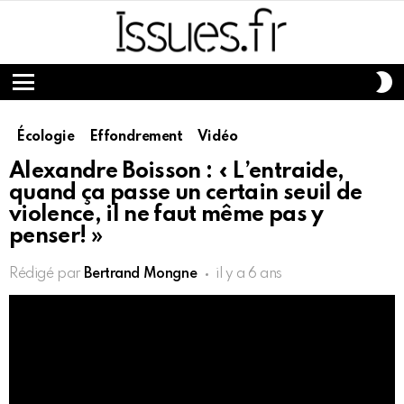
S
S
Menu
Écologie
Effondrement
Vidéo
Alexandre Boisson : « L’entraide,
quand ça passe un certain seuil de
violence, il ne faut même pas y
penser! »
Rédigé par
Bertrand Mongne
il y a 6 ans