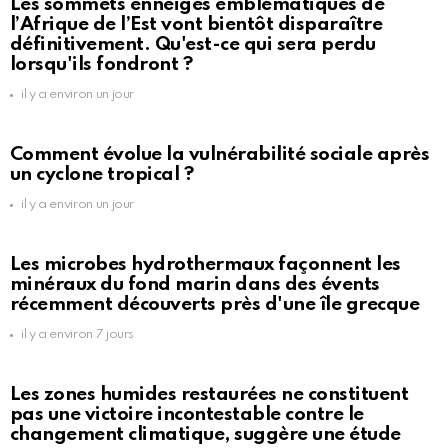
Les sommets enneigés emblématiques de
l’Afrique de l’Est vont bientôt disparaître
définitivement. Qu'est-ce qui sera perdu
lorsqu'ils fondront ?
il y a environ un jour
Comment évolue la vulnérabilité sociale après
un cyclone tropical ?
il y a environ un jour
Les microbes hydrothermaux façonnent les
minéraux du fond marin dans des évents
récemment découverts près d'une île grecque
il y a environ 7 jours
Les zones humides restaurées ne constituent
pas une victoire incontestable contre le
changement climatique, suggère une étude