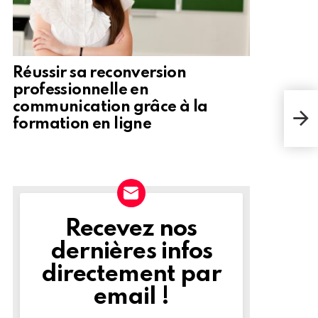
Réussir sa reconversion
professionnelle en
Dévo
communication grâce à la
redé
formation en ligne
mati
Recevez nos
NEWSLETTER
dernières infos
directement par
email !