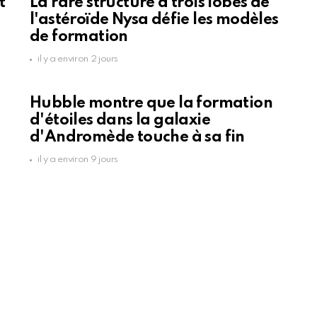
t
La rare structure à trois lobes de
l'astéroïde Nysa défie les modèles
de formation
il y a environ 2 jours
Hubble montre que la formation
d'étoiles dans la galaxie
d'Andromède touche à sa fin
il y a environ 9 jours