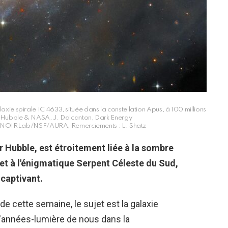
xie spirale IC 4633, située dans la constellation Apus, à 100 millions
A/Hubble & NASA, J. Dalcanton, Dark Energy
IRLab/NSF/AURA, Remerciements : L. Shatz
ar Hubble, est étroitement liée à la sombre
et à l'énigmatique Serpent Céleste du Sud,
captivant.
e cette semaine, le sujet est la galaxie
 d'années-lumière de nous dans la