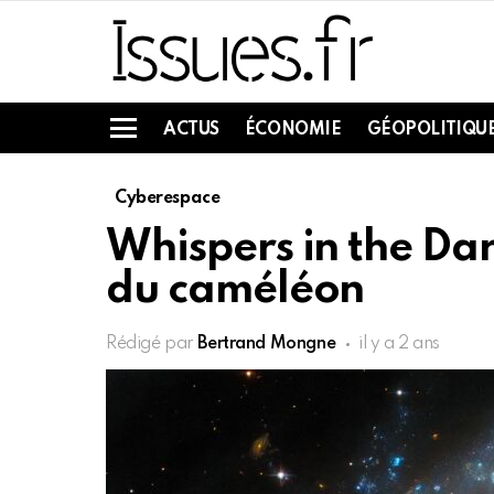
ACTUS
ÉCONOMIE
GÉOPOLITIQU
Menu
Cyberespace
Whispers in the Dar
du caméléon
Rédigé par
Bertrand Mongne
il y a 2 ans