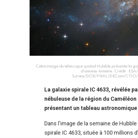
Cette image du télescope spatial Hubble présente la gala
d'années-lumière. Crédit : ES
Survey/DOE/FNAL/DECam/CTIO/NO
La galaxie spirale IC 4633, révélée p
nébuleuse de la région du Caméléon 
présentant un tableau astronomique 
Dans l'image de la semaine de Hubble d
spirale IC 4633, située à 100 millions