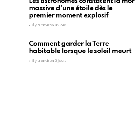
Les astronomes constatent la mor
massive d'une étoile dès le
premier moment explosif
il y a environ un jour
Comment garder la Terre
habitable lorsque le soleil meurt
il y a environ 3 jours