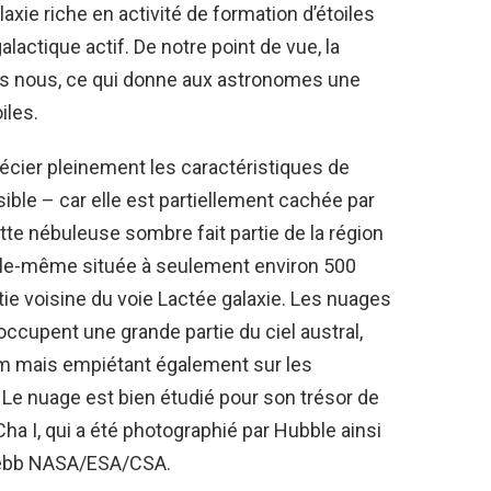
axie riche en activité de formation d’étoiles
actique actif. De notre point de vue, la
ers nous, ce qui donne aux astronomes une
iles.
cier pleinement les caractéristiques de
ible – car elle est partiellement cachée par
e nébuleuse sombre fait partie de la région
elle-même située à seulement environ 500
tie voisine du
voie Lactée
galaxie. Les nuages
occupent une grande partie du ciel austral,
m mais empiétant également sur les
Le nuage est bien étudié pour son trésor de
Cha I, qui a été photographié par Hubble ainsi
Webb NASA/ESA/CSA.