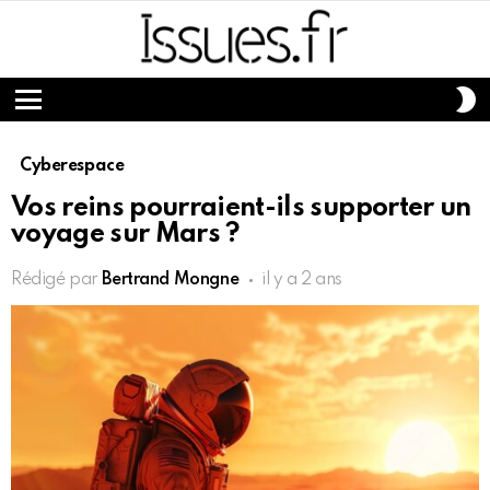
S
S
Menu
Cyberespace
Vos reins pourraient-ils supporter un
voyage sur Mars ?
Rédigé par
Bertrand Mongne
il y a 2 ans