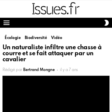
S
S
Menu
Écologie
Biodiversité
Vidéo
Un naturaliste infiltre une chasse à
courre et se fait attaquer par un
cavalier
Rédigé par
Bertrand Mongne
il y a 7 ans