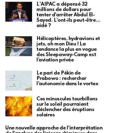
L'AIPAC a dépensé 32
millions de dollars pour
tenter d'arrêter Abdul El-
Sayed. L'ont-ils peut-être…
aidé ?
Hélicoptères, hydravions et
jets, oh mon Dieu ! La
tendance la plus en vogue
des Sleepaway-Camp est
l’aviation privée
Le pari de Pékin de
Prabowo : rechercher
l'autonomie dans le vortex
Ces minuscules tourbillons
sur le soleil pourraient
déclencher des éruptions
solaires
Une nouvelle approche de l'interprétation