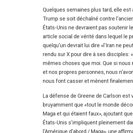
Quelques semaines plus tard, elle est 
Trump se soit déchaîné contre l'ancie
États-Unis ne devraient pas soutenir les
article social de vérité dans lequel le 
quelqu'un devrait lui dire «l'Iran ne pe
rendu sur X pour dire à ses disciples
mêmes choses que moi. Que si nous n
et nos propres personnes, nous n'avo
nous font casser et mènent finalement
La défense de Greene de Carlson est v
bruyamment que «tout le monde découv
Maga et qui étaient faux», ajoutant qu
États-Unis s'impliquent pleinement dans
l'Amérique d'abord / Maga», une affir