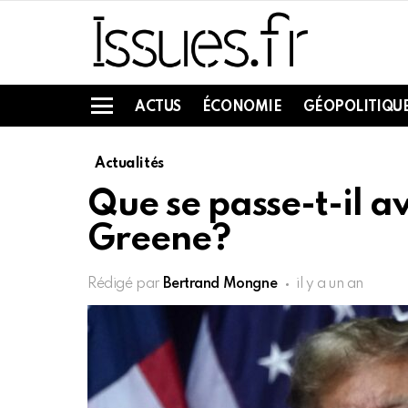
ACTUS
ÉCONOMIE
GÉOPOLITIQU
Menu
Actualités
Que se passe-t-il a
Greene?
Rédigé par
Bertrand Mongne
il y a un an