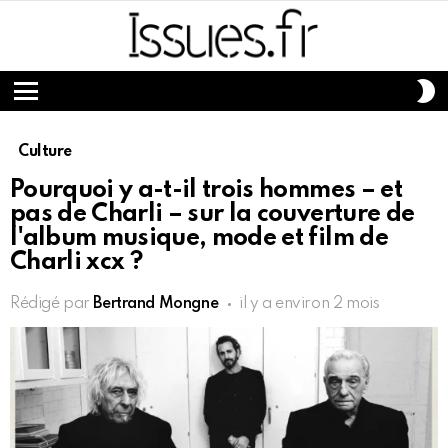
S
S
Menu
Culture
Pourquoi y a-t-il trois hommes – et
pas de Charli – sur la couverture de
l'album musique, mode et film de
Charli xcx ?
Rédigé par
Bertrand Mongne
il y a environ 2 mois