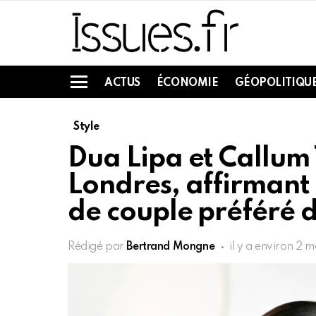
ACTUS
ÉCONOMIE
GÉOPOLITIQU
Menu
Style
Dua Lipa et Callum 
Londres, affirmant 
de couple préféré d
Rédigé par
Bertrand Mongne
il y a environ 2 m