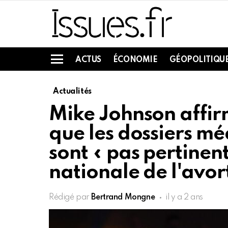
ACTUS
ÉCONOMIE
GÉOPOLITIQU
Menu
Actualités
Mike Johnson affi
que les dossiers m
sont « pas pertinents
nationale de l'avo
Rédigé par
Bertrand Mongne
il y a 2 ans