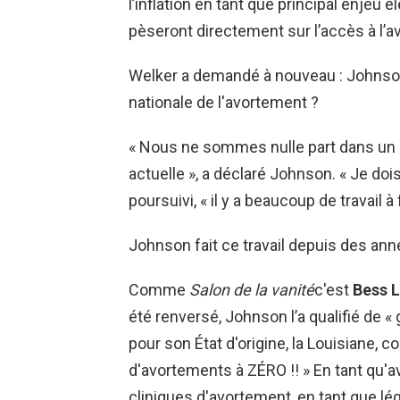
l’inflation en tant que principal enjeu é
pèseront directement sur l’accès à l’
Welker a demandé à nouveau : Johnson o
nationale de l'avortement ?
« Nous ne sommes nulle part dans un un
actuelle », a déclaré Johnson. « Je dois
poursuivi, « il y a beaucoup de travail à f
Johnson fait ce travail depuis des ann
Comme
Salon de la vanité
c'est
Bess L
été renversé, Johnson l’a qualifié de «
pour son État d'origine, la Louisiane, 
d'avortements à ZÉRO !! » En tant qu'a
cliniques d'avortement, en tant que légis