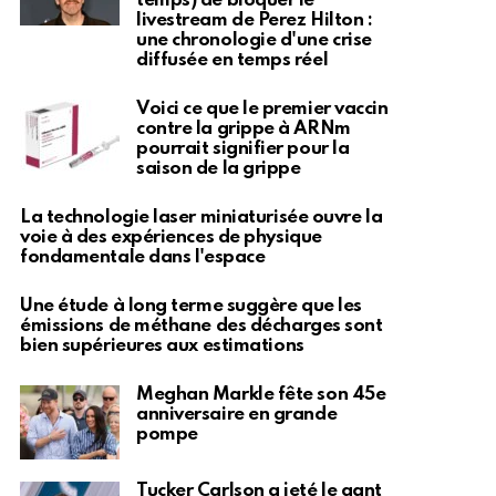
temps) de bloquer le
livestream de Perez Hilton :
une chronologie d'une crise
diffusée en temps réel
Voici ce que le premier vaccin
contre la grippe à ARNm
pourrait signifier pour la
saison de la grippe
La technologie laser miniaturisée ouvre la
voie à des expériences de physique
fondamentale dans l'espace
Une étude à long terme suggère que les
émissions de méthane des décharges sont
bien supérieures aux estimations
Meghan Markle fête son 45e
anniversaire en grande
pompe
Tucker Carlson a jeté le gant