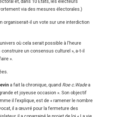
lectoral et, dans 10 États, les électeurs
avortement via des mesures électorales.)
rganiserait-il un vote sur une interdiction
ivers où cela serait possible à l'heure
 construire un consensus culturel », a-t-il
aire ».
ées.
evin
a fait la chronique, quand
Roe c.Wade
a
 grande et joyeuse occasion ». Son objectif
comme il l'explique, est de « ramener le nombre
vocat, il a œuvré pour la fermeture des
lateur, il a coparrainé le projet de loi « La vie