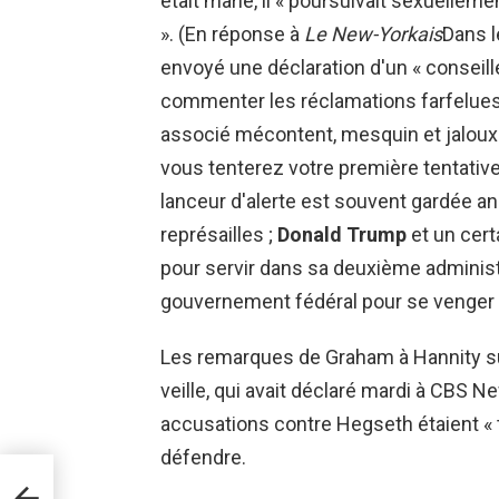
était marié, il « poursuivait sexuelle
». (En réponse à
Le New-Yorkais
Dans l
envoyé une déclaration d'un « conseille
commenter les réclamations farfelues
associé mécontent, mesquin et jaloux
vous tenterez votre première tentative 
lanceur d'alerte est souvent gardée an
représailles ;
Donald Trump
et un cer
pour servir dans sa deuxième administra
gouvernement fédéral pour se venger
Les remarques de Graham à Hannity su
veille, qui avait déclaré mardi à CBS N
accusations contre Hegseth étaient « trè
défendre.