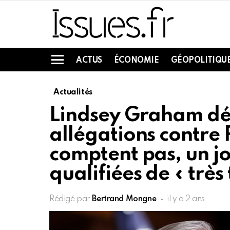
ACTUS
ÉCONOMIE
GÉOPOLITIQU
Menu
Actualités
Lindsey Graham déc
allégations contre
comptent pas, un jo
qualifiées de « très
Rédigé par
Bertrand Mongne
il y a 2 ans