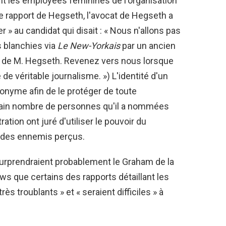
ment les employées féminines de l'organisation
e rapport de Hegseth, l'avocat de Hegseth a
r » au candidat qui disait : « Nous n'allons pas
 blanchies via
Le New-Yorkais
par un ancien
 de M. Hegseth. Revenez vers nous lorsque
de véritable journalisme. ») L'identité d'un
onyme afin de le protéger de toute
tain nombre de personnes qu'il a nommées
tion ont juré d'utiliser le pouvoir du
 des ennemis perçus.
rprendraient probablement le Graham de la
ews que certains des rapports détaillant les
s troublants » et « seraient difficiles » à