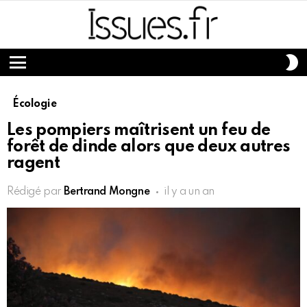
S
S
Menu
Écologie
Les pompiers maîtrisent un feu de
forêt de dinde alors que deux autres
ragent
Rédigé par
Bertrand Mongne
il y a un an