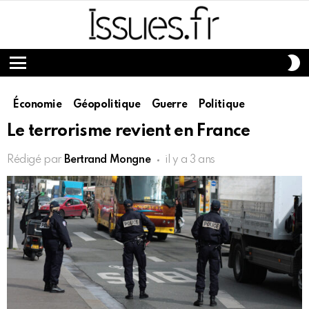
S
S
Menu
Économie
Géopolitique
Guerre
Politique
Le terrorisme revient en France
Rédigé par
Bertrand Mongne
il y a 3 ans