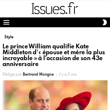
S
S
Menu
Style
Le prince William qualifie Kate
Middleton d'« épouse et mère la plus
incroyable » à l'occasion de son 43e
anniversaire
Rédigé par
Bertrand Mongne
il y a 2 ans