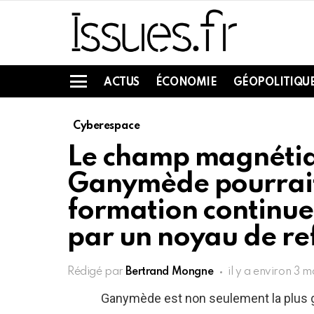
ACTUS
ÉCONOMIE
GÉOPOLITIQU
Menu
Cyberespace
Le champ magnétiq
Ganymède pourrait 
formation continue
par un noyau de re
Rédigé par
Bertrand Mongne
il y a environ 3 m
Ganymède est non seulement la plus gr