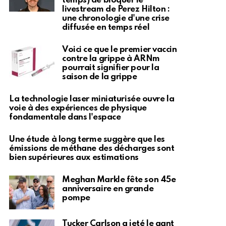
temps) de bloquer le
livestream de Perez Hilton :
une chronologie d'une crise
diffusée en temps réel
Voici ce que le premier vaccin
contre la grippe à ARNm
pourrait signifier pour la
saison de la grippe
La technologie laser miniaturisée ouvre la
voie à des expériences de physique
fondamentale dans l'espace
Une étude à long terme suggère que les
émissions de méthane des décharges sont
bien supérieures aux estimations
Meghan Markle fête son 45e
anniversaire en grande
pompe
Tucker Carlson a jeté le gant