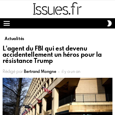
S
S
Menu
Actualités
L'agent du FBI qui est devenu
accidentellement un héros pour la
résistance Trump
Rédigé par
Bertrand Mongne
il y a un an