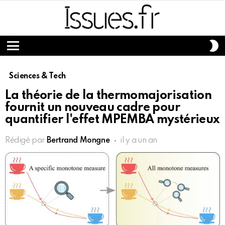
S
S
Menu
Sciences & Tech
La théorie de la thermomajorisation
fournit un nouveau cadre pour
quantifier l'effet MPEMBA mystérieux
Rédigé par
Bertrand Mongne
il y a un an