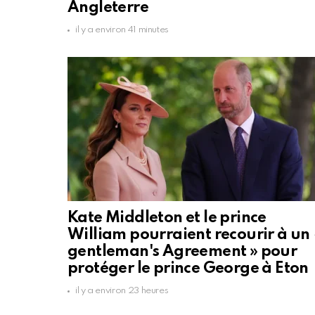
Angleterre
il y a environ 41 minutes
Kate Middleton et le prince
William pourraient recourir à un 
gentleman's Agreement » pour
protéger le prince George à Eton
il y a environ 23 heures