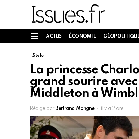
ACTUS
ÉCONOMIE
GÉOPOLITIQU
Menu
Style
La princesse Charlo
grand sourire avec
Middleton à Wimb
Rédigé par
Bertrand Mongne
il y a 2 ans