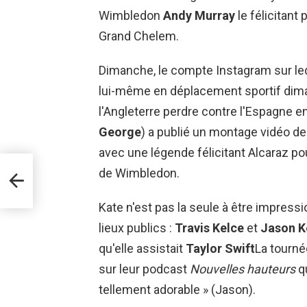
Wimbledon
Andy Murray
le félicitant
Grand Chelem.
Dimanche, le compte Instagram sur le
lui-même en déplacement sportif dim
l'Angleterre perdre contre l'Espagne en
George
) a publié un montage vidéo de 
avec une légende félicitant Alcaraz pou
de Wimbledon.
en
Kate n'est pas la seule à être impressi
lieux publics :
Travis Kelce
et
Jason K
qu'elle assistait
Taylor Swift
La tourné
sur leur podcast
Nouvelles hauteurs
qu
tellement adorable » (Jason).