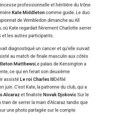
incesse professionnelle et héritière du trône
e mère
Kate Middleton
comme guide. Le duo
mpionnat de Wimbledon dimanche au All
 où Kate regardait fièrement Charlotte serrer
et les autres participants.
vait diagnostiqué un cancer et qu'elle suivait
assisté au match de finale masculin aux côtés
dleton Matthews
Le palais de Kensington a
nte, ce qui en ferait son deuxième
ir assisté
Le roi Charles III
Défilé
 juin. C'est Kate, la patronne du club, qui a
s Alcaraz
et finaliste
Novak Djokovic
Sur le
 train de serrer la main d'Alcaraz tandis que
 sur une photo partagée sur le compte