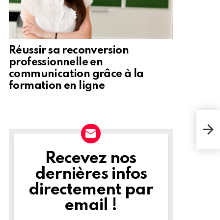
Réussir sa reconversion
professionnelle en
communication grâce à la
formation en ligne
L'ar
Nég
men
Recevez nos
NEWSLETTER
dernières infos
directement par
email !