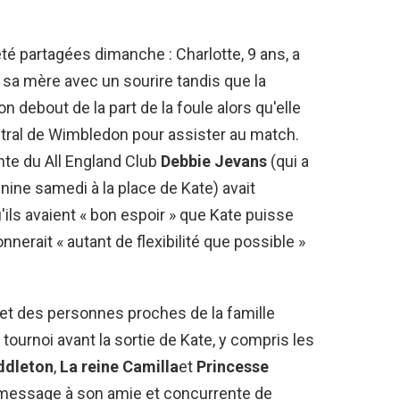
é partagées dimanche : Charlotte, 9 ans, a
 sa mère avec un sourire tandis que la
n debout de la part de la foule alors qu'elle
entral de Wimbledon pour assister au match.
ente du All England Club
Debbie Jevans
(qui a
nine samedi à la place de Kate) avait
ls avaient « bon espoir » que Kate puisse
onnerait « autant de flexibilité que possible »
 et des personnes proches de la famille
 tournoi avant la sortie de Kate, y compris les
ddleton
,
La reine Camilla
et
Princesse
message à son amie et concurrente de