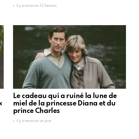
il y a environ 12 heures
Le cadeau qui a ruiné la lune de
«
miel de la princesse Diana et du
prince Charles
il y a environ un jour