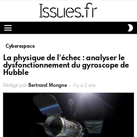
S
S
Menu
Cyberespace
La physique de l'échec : analyser le
dysfonctionnement du gyroscope de
Hubble
Rédigé par
Bertrand Mongne
il y a 2 ans