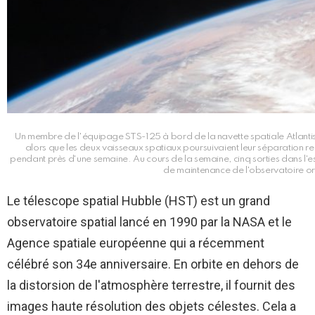
Un membre de l'équipage STS-125 à bord de la navette spatiale Atlantis
alors que les deux vaisseaux spatiaux poursuivaient leur séparation re
pendant près d'une semaine. Au cours de la semaine, cinq sorties dans l'e
de maintenance de l'observatoire or
Le télescope spatial Hubble (HST) est un grand
observatoire spatial lancé en 1990 par la NASA et le
Agence spatiale européenne
qui a récemment
célébré son 34e anniversaire. En orbite en dehors de
la distorsion de l'atmosphère terrestre, il fournit des
images haute résolution des objets célestes. Cela a