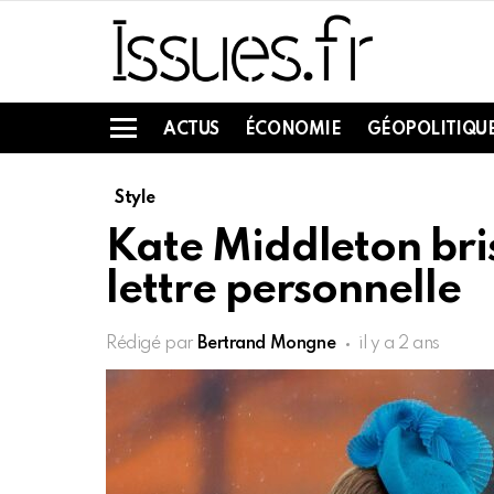
ACTUS
ÉCONOMIE
GÉOPOLITIQU
Menu
Style
Kate Middleton bris
lettre personnelle
Rédigé par
Bertrand Mongne
il y a 2 ans