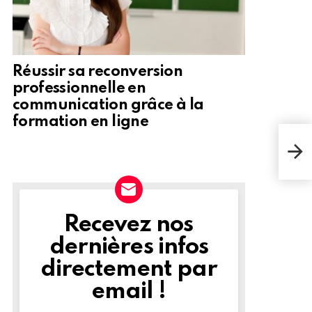
Réussir sa reconversion
professionnelle en
communication grâce à la
formation en ligne
Un 
les 
sol
la d
Recevez nos
NEWSLETTER
dernières infos
directement par
email !