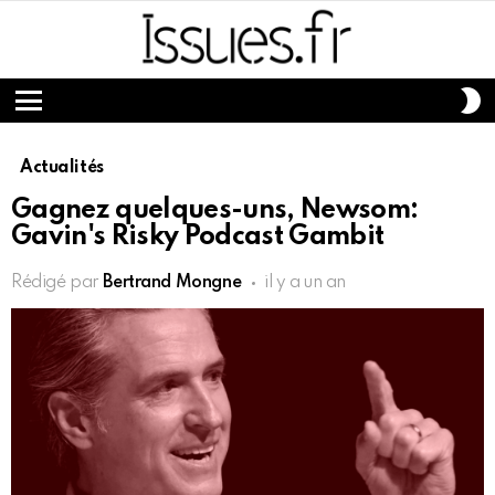
S
S
Menu
Actualités
Gagnez quelques-uns, Newsom:
Gavin's Risky Podcast Gambit
Rédigé par
Bertrand Mongne
il y a un an