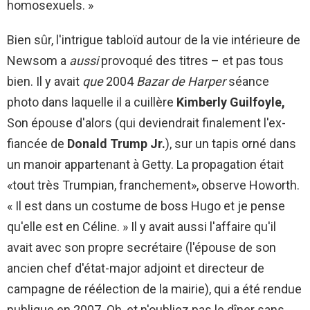
homosexuels. »
Bien sûr, l'intrigue tabloïd autour de la vie intérieure de
Newsom a
aussi
provoqué des titres – et pas tous
bien. Il y avait
que
2004
Bazar de Harper
séance
photo dans laquelle il a cuillère
Kimberly Guilfoyle,
Son épouse d'alors (qui deviendrait finalement l'ex-
fiancée de
Donald Trump Jr.
), sur un tapis orné dans
un manoir appartenant à Getty. La propagation était
«tout très Trumpian, franchement», observe Howorth.
« Il est dans un costume de boss Hugo et je pense
qu'elle est en Céline. » Il y avait aussi l'affaire qu'il
avait avec son propre secrétaire (l'épouse de son
ancien chef d'état-major adjoint et directeur de
campagne de réélection de la mairie), qui a été rendue
publique en 2007. Oh, et n'oubliez pas le dîner sans