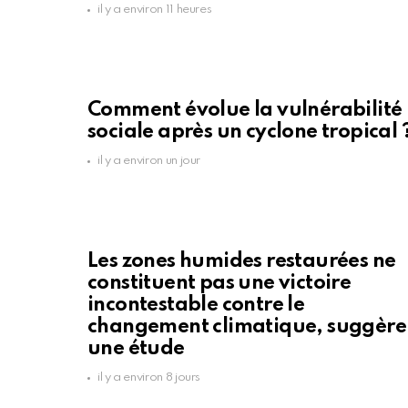
il y a environ 11 heures
Comment évolue la vulnérabilité
sociale après un cyclone tropical 
il y a environ un jour
Les zones humides restaurées ne
constituent pas une victoire
incontestable contre le
changement climatique, suggère
une étude
il y a environ 8 jours