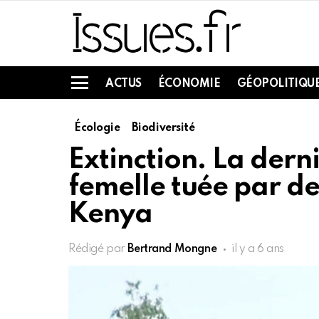
ACTUS
ÉCONOMIE
GÉOPOLITIQU
Menu
Écologie
Biodiversité
Extinction. La dern
femelle tuée par d
Kenya
Rédigé par
Bertrand Mongne
il y a 6 ans