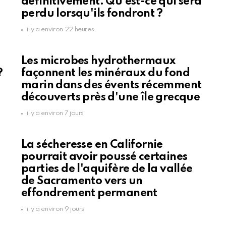
définitivement. Qu'est-ce qui sera
perdu lorsqu'ils fondront ?
il y a environ 22 heures
Les microbes hydrothermaux
?
façonnent les minéraux du fond
marin dans des évents récemment
découverts près d'une île grecque
il y a environ 7 jours
La sécheresse en Californie
pourrait avoir poussé certaines
parties de l'aquifère de la vallée
de Sacramento vers un
effondrement permanent
il y a environ 9 jours