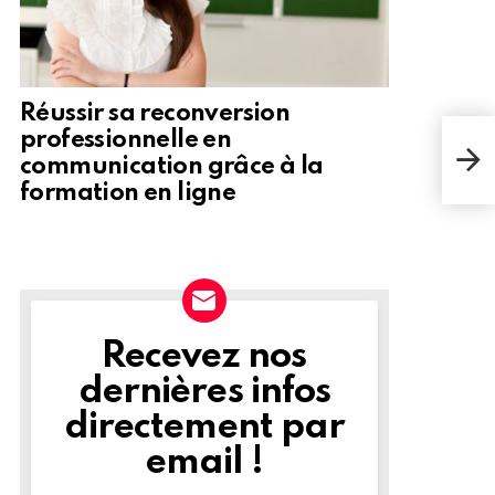
Réussir sa reconversion
Le c
professionnelle en
Gom
communication grâce à la
sœu
formation en ligne
Recevez nos
NEWSLETTER
dernières infos
directement par
email !