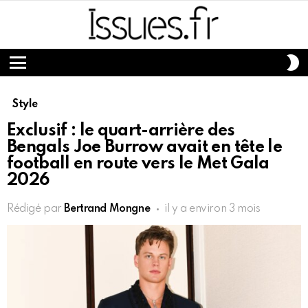
S
S
Menu
Style
Exclusif : le quart-arrière des
Bengals Joe Burrow avait en tête le
football en route vers le Met Gala
2026
Rédigé par
Bertrand Mongne
il y a environ 3 mois