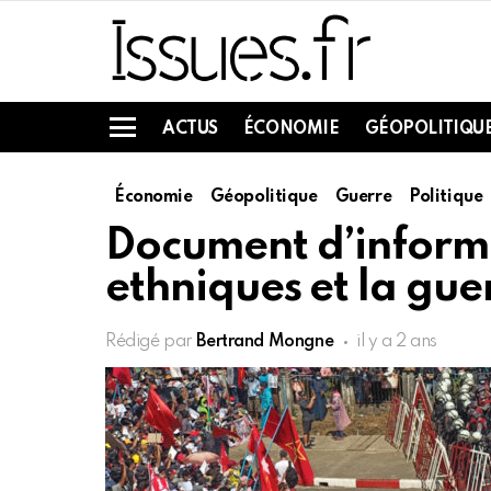
ACTUS
ÉCONOMIE
GÉOPOLITIQU
Menu
Économie
Géopolitique
Guerre
Politique
Document d’informa
ethniques et la gu
Rédigé par
Bertrand Mongne
il y a 2 ans