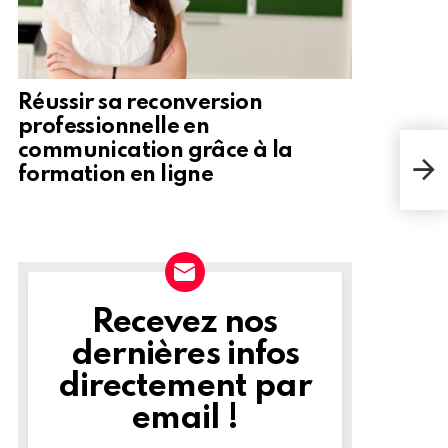
Réussir sa reconversion
professionnelle en
communication grâce à la
La f
Sent
formation en ligne
nav
Recevez nos
NEWSLETTER
dernières infos
directement par
email !