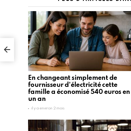
 de
et
g
En changeant simplement de
fournisseur d’électricité cette
famille a économisé 540 euros en
un an
il y a environ 2 mois