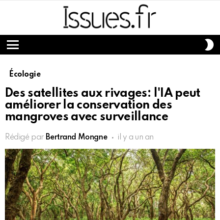
S
S
Menu
Écologie
Des satellites aux rivages: l'IA peut
améliorer la conservation des
mangroves avec surveillance
Rédigé par
Bertrand Mongne
il y a un an