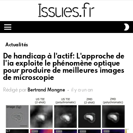
S
S
Menu
Actualités
De handicap à l'actif: L'approche de
l'ia exploite le phénomène optique
pour produire de meilleures images
de microscopie
Rédigé par
Bertrand Mongne
il y a un an