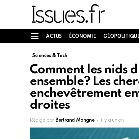
ACTUS
ÉCONOMIE
GÉOPOLITIQU
Menu
Sciences & Tech
Comment les nids d'
ensemble? Les cher
enchevêtrement entr
droites
Rédigé par
Bertrand Mongne
il y a un an