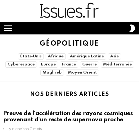
S
S
Menu
GÉOPOLITIQUE
SUBTERMS
États-Unis
Afrique
Amérique Latine
Asie
Cyberespace
Europe
France
Guerre
Méditerranée
Maghreb
Moyen Orient
NOS DERNIERS ARTICLES
Preuve de l'accélération des rayons cosmiques
provenant d'un reste de supernova proche
il y a environ 2 mois