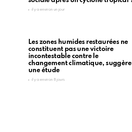
sociale après un cyclone tropical 
il y a environ un jour
Les zones humides restaurées ne
constituent pas une victoire
incontestable contre le
changement climatique, suggère
une étude
il y a environ 8 jours