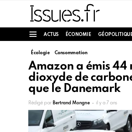
ACTUS
ÉCONOMIE
GÉOPOLITIQU
Menu
Écologie
Consommation
Amazon a émis 44 m
dioxyde de carbone
que le Danemark
Rédigé par
Bertrand Mongne
il y a 7 ans