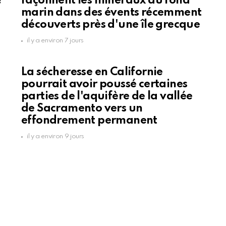
?
façonnent les minéraux du fond
marin dans des évents récemment
découverts près d'une île grecque
il y a environ 7 jours
La sécheresse en Californie
pourrait avoir poussé certaines
parties de l'aquifère de la vallée
de Sacramento vers un
effondrement permanent
il y a environ 9 jours