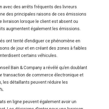
n avec des arrêts fréquents des livreurs
l’une des principales raisons de ces émissions
 livraison lorsque le client est absent ou
uits augmentent également les émissions.
ités ont tenté d’endiguer ce phénomène en
isons de jour et en créant des zones à faibles
interdisent certains véhicules.
onseil Bain & Company a révélé qu’en doublant
ar transaction de commerce électronique et
, les détaillants peuvent réduire les
%.
hats en ligne peuvent également avoir un
at. Les décisions d’opter pour une livraison